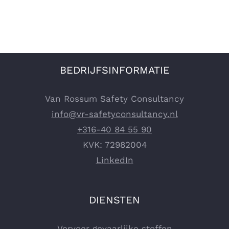
BEDRIJFSINFORMATIE
Van Rossum Safety Consultancy
info@vr-safetyconsultancy.nl
+316-40 84 55 90
KVK: 72982004
LinkedIn
DIENSTEN
Vervoer gevaarlijke stoffen